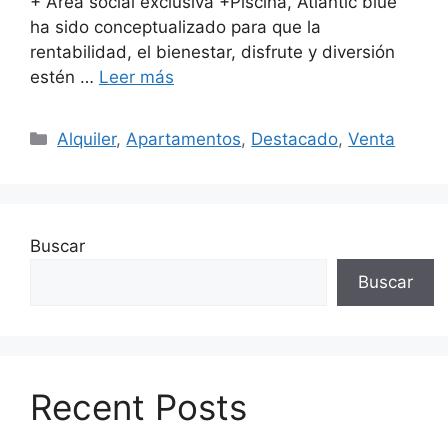
+ Área social exclusiva +Piscina, Atlantic blue
ha sido conceptualizado para que la
rentabilidad, el bienestar, disfrute y diversión
estén …
Leer más
Categorías
Alquiler
,
Apartamentos
,
Destacado
,
Venta
Buscar
Buscar
Recent Posts