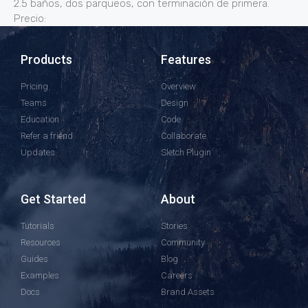
2.5 baños, dos parqueos, con terminación de primera.
Precio:
Products
Features
Pricing
Overview
Teams
Design
Education
Code
Refer a friend
Collaborate
Updates
Sletch Plugin
Get Started
About
Tutorials
Stories
Resources
Community
Guides
Blog
Examples
Careers
Docs
Brand Assets